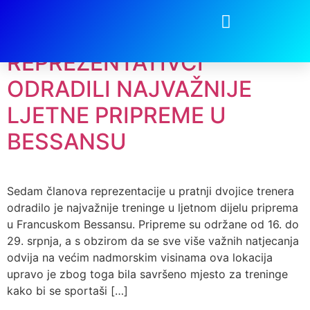
Tag:
trainingcamp
REPREZENTATIVCI
ODRADILI NAJVAŽNIJE
LJETNE PRIPREME U
BESSANSU
Sedam članova reprezentacije u pratnji dvojice trenera
odradilo je najvažnije treninge u ljetnom dijelu priprema
u Francuskom Bessansu. Pripreme su održane od 16. do
29. srpnja, a s obzirom da se sve više važnih natjecanja
odvija na većim nadmorskim visinama ova lokacija
upravo je zbog toga bila savršeno mjesto za treninge
kako bi se sportaši […]